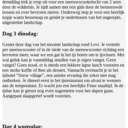
demiddag trek je erop uit voor een sneeuwscootertocht van 2 uren
door de wildernis. Je rijdt samen met een gids door de besneeuwde
bossen en over bevroren meren. Onderweg stop je voor een heerlijk
kopje warm bessensap en geniet je ondertussen van het ongerepte,
uitgestrekte landschap.
Dag 3 dinsdag:
Geniet deze dag van het mooiste landschap rond Levi. Je vertrekt
per sneeuwscooter of in de slede van de sneeuwscooter richting een
bevroren meer, waar we een gat in het ijs boren om te ijsvissen. Met
wat geluk kan je vanmiddag smullen van je eigen vangst. Geen
vangst? Geen nood, er is steeds een lekkere lapse lunch voorzien en
een sterke koffie of thee als dessert. Vannacht overnacht je in het
ijshotel “Snow village”, een unieke ervaring die zeker niet mag
ontbreken. Je dineert eerst in het ijsrestaurant om alvast te wennen
aan de temperatuur. Er wacht jou een heerlijke Finse maaltijd. In de
ijsbar kan je gerust nog even nagenieten voor het slapen gaan.
Aangepast slaapgerief wordt voorzien.
Dag 4 woensdag: