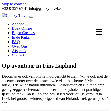
Skip to content
+32 9 357 67 41
info@galaxytravel.eu
Aanbod
Boek Online
Eigen Creaties
In de Kijker
FAQ
Over Ons
Afspraak
Contact
Op avontuur in Fins Lapland
Droom jij er ook van om het noorderlicht te zien? Wil je ook met de
sneeuwscooter over de besneeuwde vlaktes scheuren? Met de
husky’s de wijde natuur intrekken? De kerstman en zijn rendieren
gedag zeggen? Overnachten in een uniek ijshotel met prachtige
ijssculpturen? Dan is Lapland beslist iets voor jou! Je verblijft in
Levi, het grootste wintersportgebied van Finland. Trek gerust je ski’s
aan.