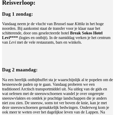
Reisverloop:
Dag 1 zondag:
Vandaag neem je de vlucht van Brussel naar
Kittila
in het hoge
noorden. Bij aankomst staat de transfer voor je klaar naar het
schitterende, door ons geselecteerde hotel
Break Sokos Hotel
Levi****
(logies en ontbijt). In de namiddag verken je het centrum
van
Levi
met de vele restaurants, bars en winkels.
Dag 2 maandag:
Na een heerlijk ontbijtbuffet sta je waarschijnlijk al te popelen om de
besneeuwde paden op te gaan. Vandaag proberen we een
traditioneel Arctisch transportmiddel uit. Na uitleg van de gids en
wat oefenen met de sneeuwschoenen wandel je over ongerepte
sneeuwvlaktes en ontdek je prachtige landschappen die je anders
niet zou zien. De sneeuw, soms tot ver boven de knie, kan je met
deze sneeuwschoenen gemakkelijk bedwingen. Onderweg kom je
ook meer te weten over het dagelijkse leven van de Lappen. Na